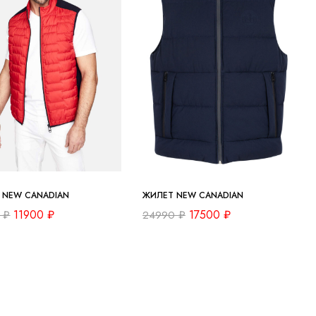
 NEW CANADIAN
ЖИЛЕТ NEW CANADIAN
11900
₽
17500
₽
0
₽
24990
₽