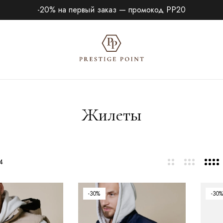
-20% на первый заказ — промокод PP20
Жилеты
4
-30%
-30%