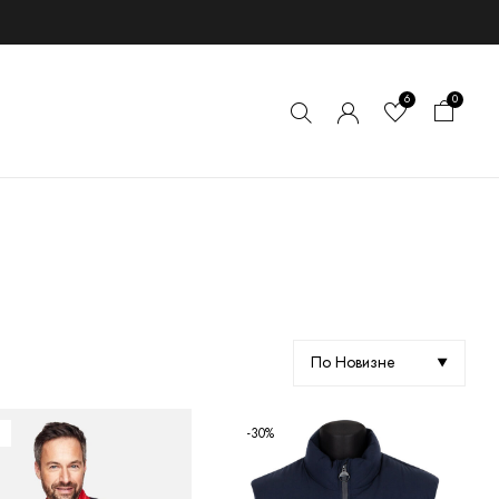
6
0
По Новизне
-30%