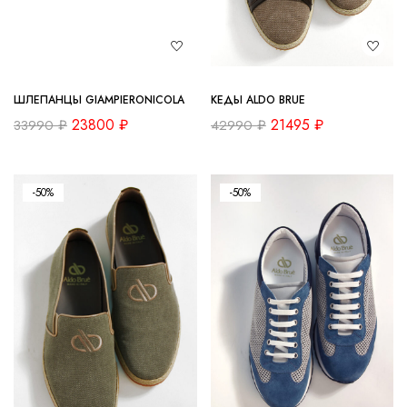
ШЛЕПАНЦЫ GIAMPIERONICOLA
КЕДЫ ALDO BRUE
23800
₽
21495
₽
33990
₽
42990
₽
-50%
-50%