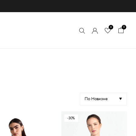
6
0
По Новизне
-30%