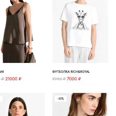
ANI
ФУТБОЛКА RICH&ROYAL
21000
₽
7000
₽
0
₽
9990
₽
-30%