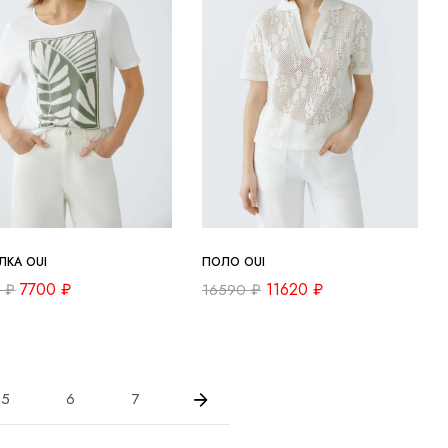
ЛКА OUI
ПОЛО OUI
7700
₽
11620
₽
0
₽
16590
₽
5
6
7