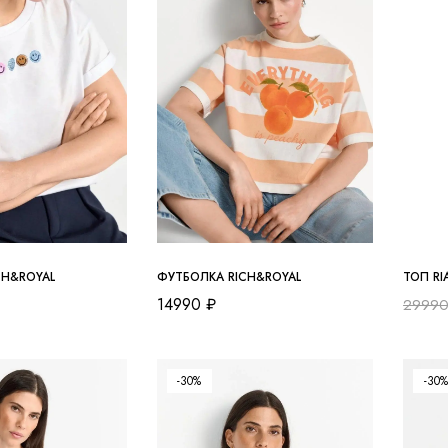
CH&ROYAL
ФУТБОЛКА RICH&ROYAL
ТОП RI
14990
₽
2999
-30%
-30%