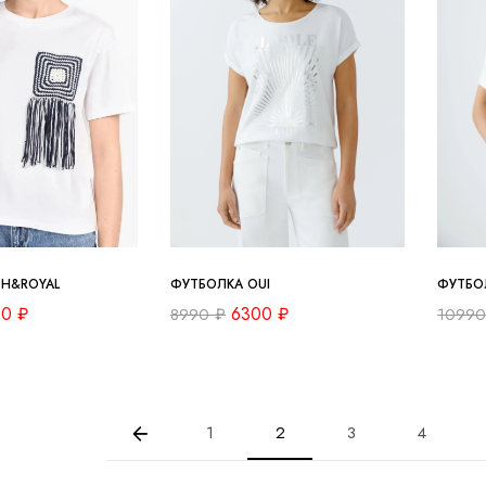
CH&ROYAL
ФУТБОЛКА OUI
ФУТБО
00
₽
6300
₽
8990
₽
1099
1
2
3
4