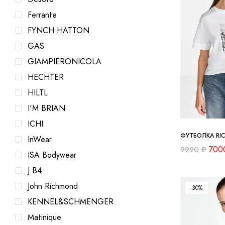
Ferrante
FYNCH HATTON
GAS
GIAMPIERONICOLA
HECHTER
HILTL
I'M BRIAN
ICHI
ФУТБОЛКА RI
InWear
700
9990
₽
ISA Bodywear
J.B4
John Richmond
-30%
KENNEL&SCHMENGER
Matinique