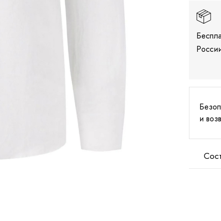
Беспла
России
Безоп
и воз
Сос