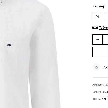
Размер
M
Табл
До
Артикул:
14
Категории:
М
Бренд:
FYN