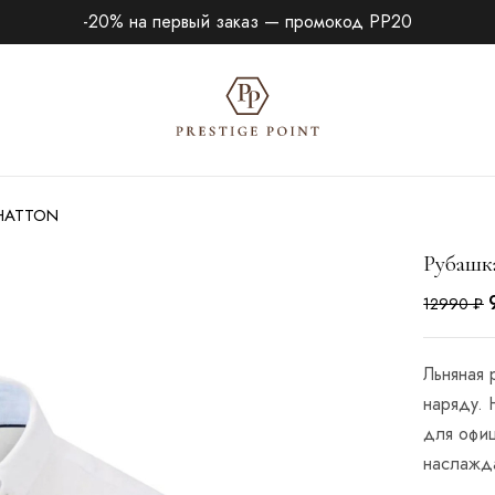
-20% на первый заказ — промокод PP20
-HATTON
Рубаш
12990
₽
Льняная
наряду.
для офиц
наслажд