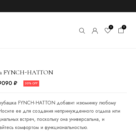
6
0
ка FYNCH-HATTON
9090
₽
30% OFF
 рубашка FYNCH-HATTON добавит изюминку любому
 Носите ее для создания непринужденного отдыха или
иальных встреч, поскольку она универсальна, и
айтесь комфортом и функциональностью.