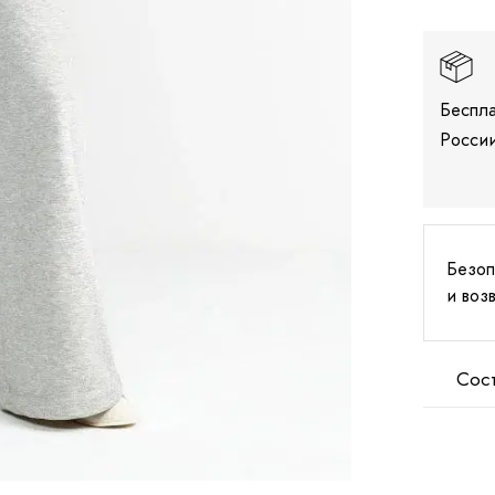
Беспла
России
Безоп
и воз
Сос