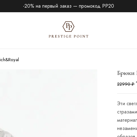
-20% на первый заказ — промокод PP20
ich&Royal
Брюки 
22990
₽
Эти све
стразами
материал
незамен
образов.