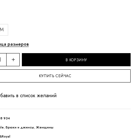
M
ица размеров
В КОРЗИНУ
КУПИТЬ СЕЙЧАС
бавить в список желаний
8 934
ale
,
Брюки и джинсы
,
Женщины
&Royal