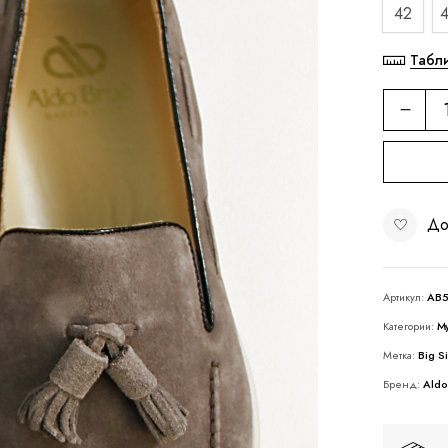
42
Табл
До
Артикул:
AB
Категории:
М
Метка:
Big S
Бренд:
Aldo