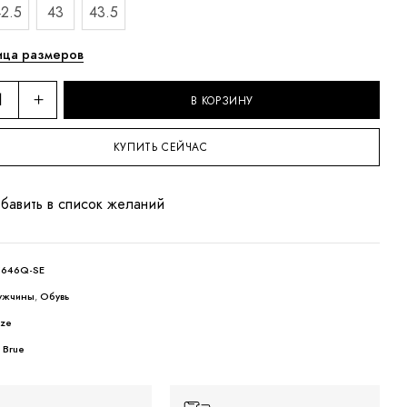
42.5
43
43.5
ица размеров
В КОРЗИНУ
КУПИТЬ СЕЙЧАС
бавить в список желаний
5646Q-SE
ужчины
,
Обувь
ize
 Brue