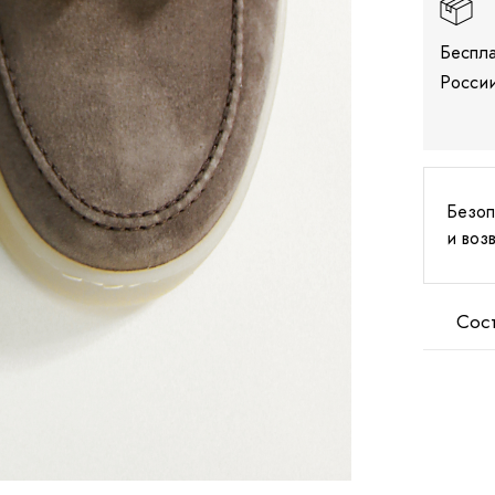
Беспла
России
Безоп
и воз
Сос