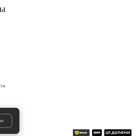
ты
сти
шо