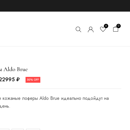
6
0
 Aldo Brue
22995
₽
50% OFF
е кожаные лоферы Aldo Brue идеально подойдут на
день.