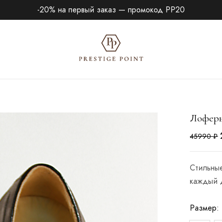
-20% на первый заказ — промокод PP20
Лоферы
45990
₽
Стильны
каждый 
Размер