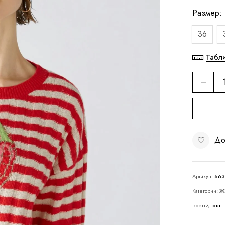
Размер
36
Табл
До
Артикул:
66
Категории:
Ж
Бренд:
oui