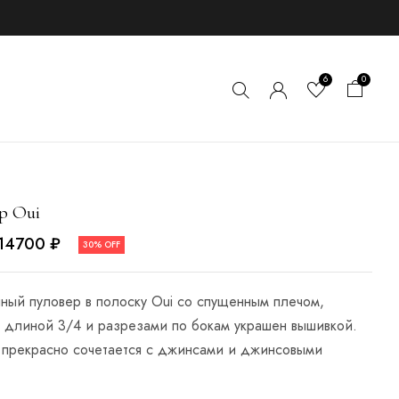
6
0
р Oui
14700
₽
30% OFF
ный пуловер в полоску Oui со спущенным плечом,
 длиной 3/4 и разрезами по бокам украшен вышивкой.
 прекрасно сочетается с джинсами и джинсовыми