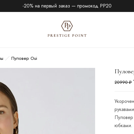
-20% на первый заказ — промокод PP20
ны
Пуловер Oui
Пулове
20990
₽
Укорочен
рукавами
Пуловер
юбками.