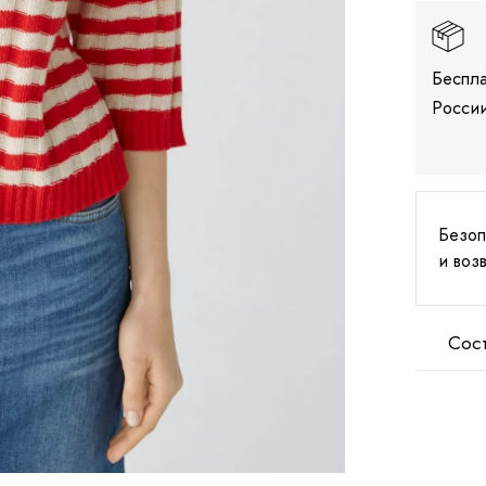
Беспла
России
Безоп
и воз
Сос