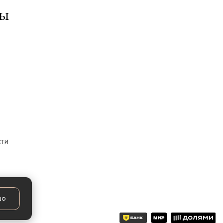
ты
сти
шо